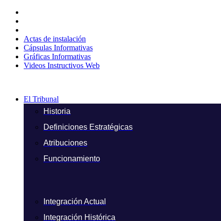
Ir
al
contenido
Actas de instalación
Cápsulas Informativas
Gráficas Informativas
Videos Instructivos Web
El Tribunal
Historia
Definiciones Estratégicas
Atribuciones
Funcionamiento
Integración Actual
Integración Histórica