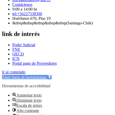
Contáctenos
9:00 a 14:00 hs
tel:+56227538300
Huérfanos 670, Piso 19
&nbsp&nbsp&nbsp&nbsp&nbsp(Santiago-Chile)
link de interés
Poder Judicial
FNE
OECD
ICN
Portal pago de Proveedores
Ir al contenido
Abrir barra de herramientas
Herramientas de accesibilidad
Aumentar texto
Disminuir texto
Escala de grises
Alto contraste