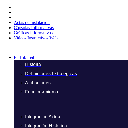
Ir
al
contenido
Actas de instalación
Cápsulas Informativas
Gráficas Informativas
Videos Instructivos Web
El Tribunal
Historia
Definiciones Estratégicas
Atribuciones
Funcionamiento
Integración Actual
Integración Histórica