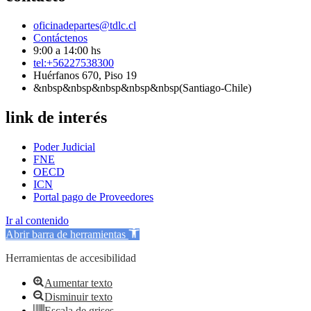
oficinadepartes@tdlc.cl
Contáctenos
9:00 a 14:00 hs
tel:+56227538300
Huérfanos 670, Piso 19
&nbsp&nbsp&nbsp&nbsp&nbsp(Santiago-Chile)
link de interés
Poder Judicial
FNE
OECD
ICN
Portal pago de Proveedores
Ir al contenido
Abrir barra de herramientas
Herramientas de accesibilidad
Aumentar texto
Disminuir texto
Escala de grises