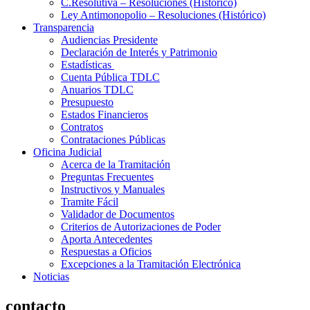
C.Resolutiva – Resoluciones (Histórico)
Ley Antimonopolio – Resoluciones (Histórico)
Transparencia
Audiencias Presidente
Declaración de Interés y Patrimonio
Estadísticas
Cuenta Pública TDLC
Anuarios TDLC
Presupuesto
Estados Financieros
Contratos
Contrataciones Públicas
Oficina Judicial
Acerca de la Tramitación
Preguntas Frecuentes
Instructivos y Manuales
Tramite Fácil
Validador de Documentos
Criterios de Autorizaciones de Poder
Aporta Antecedentes
Respuestas a Oficios
Excepciones a la Tramitación Electrónica
Noticias
contacto