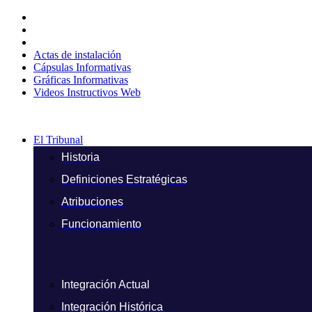
Ir
al
contenido
Actas de instalación
Cápsulas Informativas
Gráficas Informativas
Videos Instructivos Web
El Tribunal
Historia
Definiciones Estratégicas
Atribuciones
Funcionamiento
Integración Actual
Integración Histórica