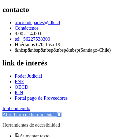
contacto
oficinadepartes@tdlc.cl
Contáctenos
9:00 a 14:00 hs
tel:+56227538300
Huérfanos 670, Piso 19
&nbsp&nbsp&nbsp&nbsp&nbsp(Santiago-Chile)
link de interés
Poder Judicial
FNE
OECD
ICN
Portal pago de Proveedores
Ir al contenido
Abrir barra de herramientas
Herramientas de accesibilidad
Aumentar texto