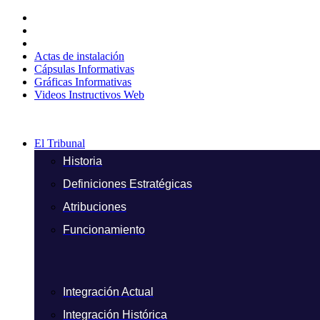
Ir
al
contenido
Actas de instalación
Cápsulas Informativas
Gráficas Informativas
Videos Instructivos Web
El Tribunal
Historia
Definiciones Estratégicas
Atribuciones
Funcionamiento
Integración Actual
Integración Histórica