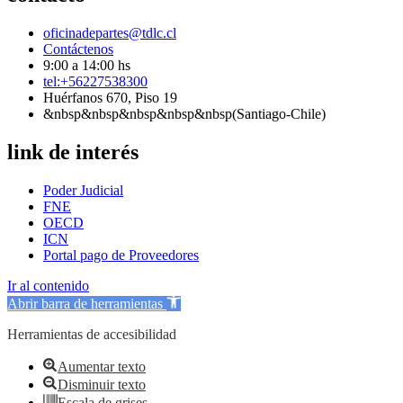
oficinadepartes@tdlc.cl
Contáctenos
9:00 a 14:00 hs
tel:+56227538300
Huérfanos 670, Piso 19
&nbsp&nbsp&nbsp&nbsp&nbsp(Santiago-Chile)
link de interés
Poder Judicial
FNE
OECD
ICN
Portal pago de Proveedores
Ir al contenido
Abrir barra de herramientas
Herramientas de accesibilidad
Aumentar texto
Disminuir texto
Escala de grises