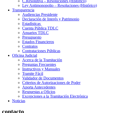
C.Resolutiva – Resoluciones (Histórico)
Ley Antimonopolio – Resoluciones (Histórico)
Transparencia
Audiencias Presidente
Declaración de Interés y Patrimonio
Estadísticas
Cuenta Pública TDLC
Anuarios TDLC
Presupuesto
Estados Financieros
Contratos
Contrataciones Públicas
Oficina Judicial
Acerca de la Tramitación
Preguntas Frecuentes
Instructivos y Manuales
Tramite Fácil
Validador de Documentos
Criterios de Autorizaciones de Poder
Aporta Antecedentes
Respuestas a Oficios
Excepciones a la Tramitación Electrónica
Noticias
contacto