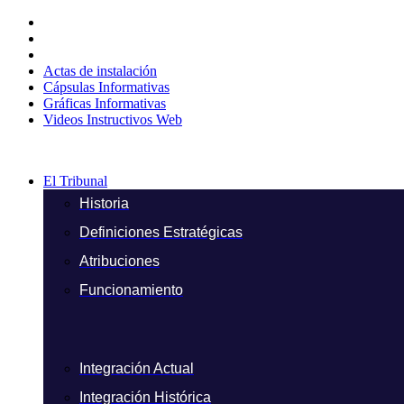
Ir
al
contenido
Actas de instalación
Cápsulas Informativas
Gráficas Informativas
Videos Instructivos Web
El Tribunal
Historia
Definiciones Estratégicas
Atribuciones
Funcionamiento
Integración Actual
Integración Histórica