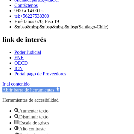
Contáctenos
9:00 a 14:00 hs
tel:+56227538300
Huérfanos 670, Piso 19
&nbsp&nbsp&nbsp&nbsp&nbsp(Santiago-Chile)
link de interés
Poder Judicial
FNE
OECD
ICN
Portal pago de Proveedores
Ir al contenido
Abrir barra de herramientas
Herramientas de accesibilidad
Aumentar texto
Disminuir texto
Escala de grises
Alto contraste