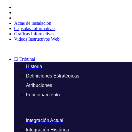
Ir
al
contenido
Actas de instalación
Cápsulas Informativas
Gráficas Informativas
Videos Instructivos Web
El Tribunal
Historia
Definiciones Estratégicas
Atribuciones
Funcionamiento
Integración Actual
Integración Histórica