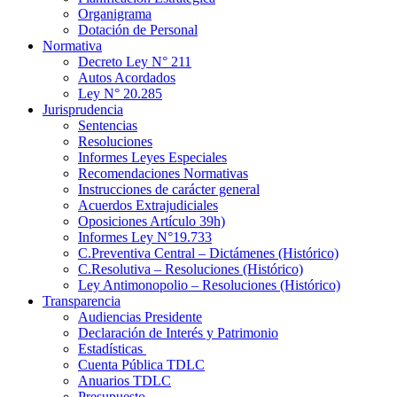
Organigrama
Dotación de Personal
Normativa
Decreto Ley N° 211
Autos Acordados
Ley N° 20.285
Jurisprudencia
Sentencias
Resoluciones
Informes Leyes Especiales
Recomendaciones Normativas
Instrucciones de carácter general
Acuerdos Extrajudiciales
Oposiciones Artículo 39h)
Informes Ley N°19.733
C.Preventiva Central – Dictámenes (Histórico)
C.Resolutiva – Resoluciones (Histórico)
Ley Antimonopolio – Resoluciones (Histórico)
Transparencia
Audiencias Presidente
Declaración de Interés y Patrimonio
Estadísticas
Cuenta Pública TDLC
Anuarios TDLC
Presupuesto