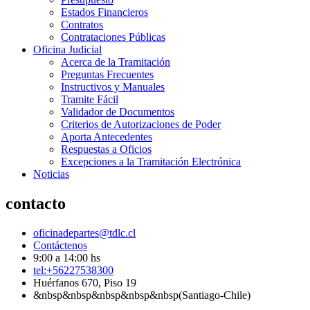
Estados Financieros
Contratos
Contrataciones Públicas
Oficina Judicial
Acerca de la Tramitación
Preguntas Frecuentes
Instructivos y Manuales
Tramite Fácil
Validador de Documentos
Criterios de Autorizaciones de Poder
Aporta Antecedentes
Respuestas a Oficios
Excepciones a la Tramitación Electrónica
Noticias
contacto
oficinadepartes@tdlc.cl
Contáctenos
9:00 a 14:00 hs
tel:+56227538300
Huérfanos 670, Piso 19
&nbsp&nbsp&nbsp&nbsp&nbsp(Santiago-Chile)