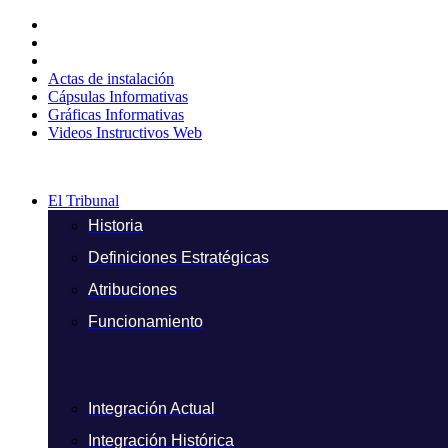
Ir
al
contenido
Actas de instalación
Cápsulas Informativas
Gráficas Informativas
Videos Instructivos Web
El Tribunal
Historia
Definiciones Estratégicas
Atribuciones
Funcionamiento
Integración Actual
Integración Histórica