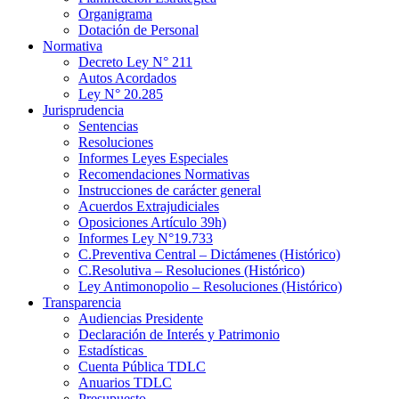
Organigrama
Dotación de Personal
Normativa
Decreto Ley N° 211
Autos Acordados
Ley N° 20.285
Jurisprudencia
Sentencias
Resoluciones
Informes Leyes Especiales
Recomendaciones Normativas
Instrucciones de carácter general
Acuerdos Extrajudiciales
Oposiciones Artículo 39h)
Informes Ley N°19.733
C.Preventiva Central – Dictámenes (Histórico)
C.Resolutiva – Resoluciones (Histórico)
Ley Antimonopolio – Resoluciones (Histórico)
Transparencia
Audiencias Presidente
Declaración de Interés y Patrimonio
Estadísticas
Cuenta Pública TDLC
Anuarios TDLC
Presupuesto