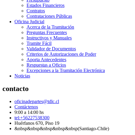
Estados Financieros
Contratos
Contrataciones Públicas
Oficina Judicial
Acerca de la Tramitación
Preguntas Frecuentes
Instructivos y Manuales
Tramite Fácil
Validador de Documentos
Criterios de Autorizaciones de Poder
Aporta Antecedentes
Respuestas a Oficios
Excepciones a la Tramitación Electrónica
Noticias
contacto
oficinadepartes@tdlc.cl
Contáctenos
9:00 a 14:00 hs
tel:+56227538300
Huérfanos 670, Piso 19
&nbsp&nbsp&nbsp&nbsp&nbsp(Santiago-Chile)