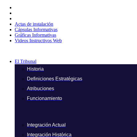
Ir
al
contenido
Actas de instalación
Cápsulas Informativas
Gráficas Informativas
Videos Instructivos Web
El Tribunal
Historia
Definiciones Estratégicas
Atribuciones
Funcionamiento
Integración Actual
Integración Histórica