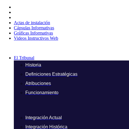
Ir
al
contenido
Actas de instalación
Cápsulas Informativas
Gráficas Informativas
Videos Instructivos Web
El Tribunal
Historia
Definiciones Estratégicas
Atribuciones
Funcionamiento
Integración Actual
Integración Histórica