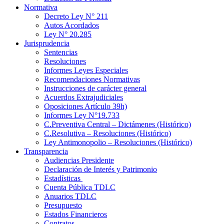
Normativa
Decreto Ley N° 211
Autos Acordados
Ley N° 20.285
Jurisprudencia
Sentencias
Resoluciones
Informes Leyes Especiales
Recomendaciones Normativas
Instrucciones de carácter general
Acuerdos Extrajudiciales
Oposiciones Artículo 39h)
Informes Ley N°19.733
C.Preventiva Central – Dictámenes (Histórico)
C.Resolutiva – Resoluciones (Histórico)
Ley Antimonopolio – Resoluciones (Histórico)
Transparencia
Audiencias Presidente
Declaración de Interés y Patrimonio
Estadísticas
Cuenta Pública TDLC
Anuarios TDLC
Presupuesto
Estados Financieros
Contratos