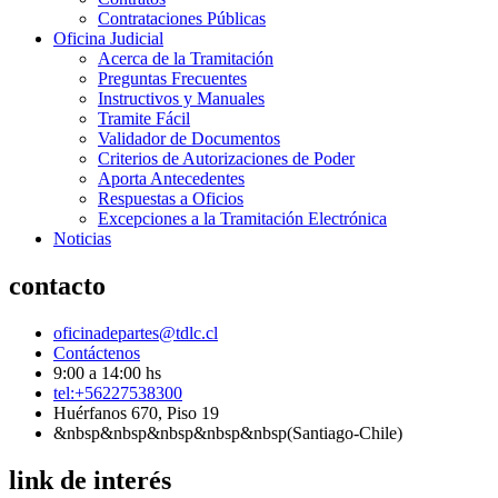
Contrataciones Públicas
Oficina Judicial
Acerca de la Tramitación
Preguntas Frecuentes
Instructivos y Manuales
Tramite Fácil
Validador de Documentos
Criterios de Autorizaciones de Poder
Aporta Antecedentes
Respuestas a Oficios
Excepciones a la Tramitación Electrónica
Noticias
contacto
oficinadepartes@tdlc.cl
Contáctenos
9:00 a 14:00 hs
tel:+56227538300
Huérfanos 670, Piso 19
&nbsp&nbsp&nbsp&nbsp&nbsp(Santiago-Chile)
link de interés