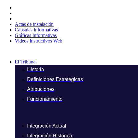
Ir
al
contenido
Actas de instalación
Cápsulas Informativas
Gráficas Informativas
Videos Instructivos Web
El Tribunal
Historia
Definiciones Estratégicas
Atribuciones
Funcionamiento
Integración Actual
Integración Histórica