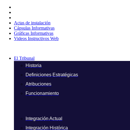
Ir
al
contenido
Actas de instalación
Cápsulas Informativas
Gráficas Informativas
Videos Instructivos Web
El Tribunal
Historia
Definiciones Estratégicas
Atribuciones
Funcionamiento
Integración Actual
Integración Histórica