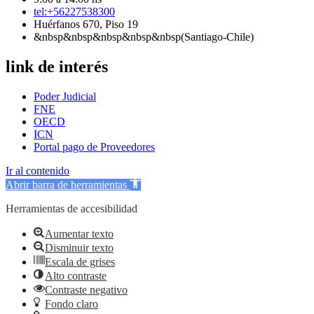
tel:+56227538300
Huérfanos 670, Piso 19
&nbsp&nbsp&nbsp&nbsp&nbsp(Santiago-Chile)
link de interés
Poder Judicial
FNE
OECD
ICN
Portal pago de Proveedores
Ir al contenido
Abrir barra de herramientas
Herramientas de accesibilidad
Aumentar texto
Disminuir texto
Escala de grises
Alto contraste
Contraste negativo
Fondo claro