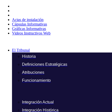
Ir
al
contenido
Actas de instalación
Cápsulas Informativas
Gráficas Informativas
Videos Instructivos Web
El Tribunal
Historia
Definiciones Estratégicas
Atribuciones
Funcionamiento
Integración Actual
Integración Histórica