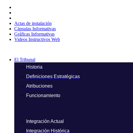
Ir
al
contenido
Actas de instalación
Cápsulas Informativas
Gráficas Informativas
Videos Instructivos Web
El Tribunal
Historia
Definiciones Estratégicas
Atribuciones
Funcionamiento
Integración Actual
Integración Histórica