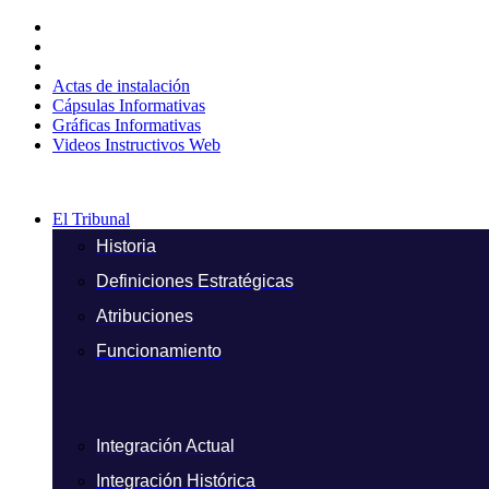
Ir
al
contenido
Actas de instalación
Cápsulas Informativas
Gráficas Informativas
Videos Instructivos Web
El Tribunal
Historia
Definiciones Estratégicas
Atribuciones
Funcionamiento
Integración Actual
Integración Histórica