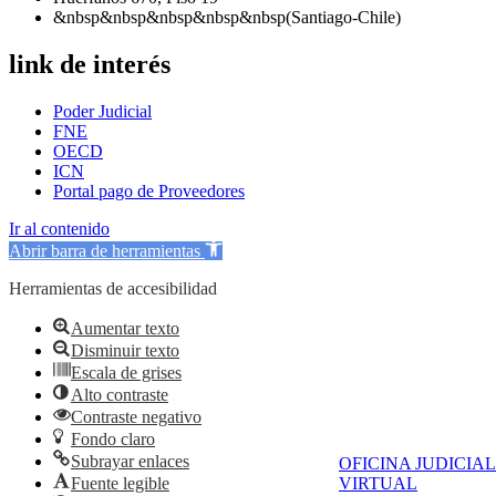
&nbsp&nbsp&nbsp&nbsp&nbsp(Santiago-Chile)
link de interés
Poder Judicial
FNE
OECD
ICN
Portal pago de Proveedores
Ir al contenido
Abrir barra de herramientas
Herramientas de accesibilidad
Aumentar texto
Disminuir texto
Escala de grises
Alto contraste
Contraste negativo
Fondo claro
Subrayar enlaces
OFICINA JUDICIAL
Fuente legible
VIRTUAL