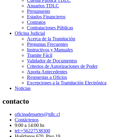
Cuenta Pública TDLC
Anuarios TDLC
Presupuesto
Estados Financieros
Contratos
Contrataciones Públicas
Oficina Judicial
Acerca de la Tramitación
Preguntas Frecuentes
Instructivos y Manuales
Tramite Fácil
Validador de Documentos
Criterios de Autorizaciones de Poder
Aporta Antecedentes
Respuestas a Oficios
Excepciones a la Tramitación Electrónica
Noticias
contacto
oficinadepartes@tdlc.cl
Contáctenos
9:00 a 14:00 hs
tel:+56227538300
Huérfanos 670, Piso 19