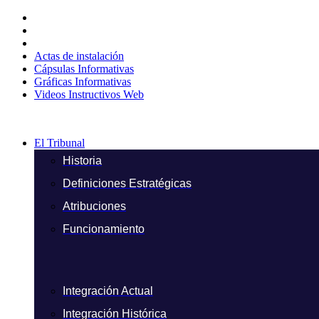
Ir
al
contenido
Actas de instalación
Cápsulas Informativas
Gráficas Informativas
Videos Instructivos Web
El Tribunal
Historia
Definiciones Estratégicas
Atribuciones
Funcionamiento
Integración Actual
Integración Histórica