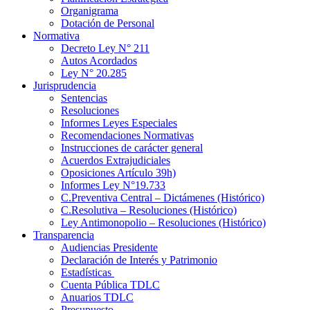
Organigrama
Dotación de Personal
Normativa
Decreto Ley N° 211
Autos Acordados
Ley N° 20.285
Jurisprudencia
Sentencias
Resoluciones
Informes Leyes Especiales
Recomendaciones Normativas
Instrucciones de carácter general
Acuerdos Extrajudiciales
Oposiciones Artículo 39h)
Informes Ley N°19.733
C.Preventiva Central – Dictámenes (Histórico)
C.Resolutiva – Resoluciones (Histórico)
Ley Antimonopolio – Resoluciones (Histórico)
Transparencia
Audiencias Presidente
Declaración de Interés y Patrimonio
Estadísticas
Cuenta Pública TDLC
Anuarios TDLC
Presupuesto