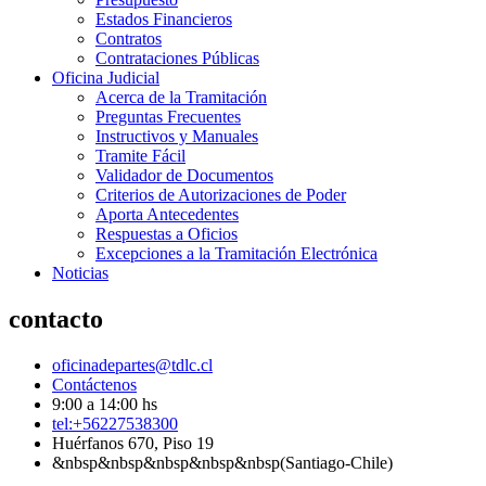
Estados Financieros
Contratos
Contrataciones Públicas
Oficina Judicial
Acerca de la Tramitación
Preguntas Frecuentes
Instructivos y Manuales
Tramite Fácil
Validador de Documentos
Criterios de Autorizaciones de Poder
Aporta Antecedentes
Respuestas a Oficios
Excepciones a la Tramitación Electrónica
Noticias
contacto
oficinadepartes@tdlc.cl
Contáctenos
9:00 a 14:00 hs
tel:+56227538300
Huérfanos 670, Piso 19
&nbsp&nbsp&nbsp&nbsp&nbsp(Santiago-Chile)