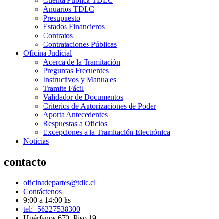
Cuenta Pública TDLC
Anuarios TDLC
Presupuesto
Estados Financieros
Contratos
Contrataciones Públicas
Oficina Judicial
Acerca de la Tramitación
Preguntas Frecuentes
Instructivos y Manuales
Tramite Fácil
Validador de Documentos
Criterios de Autorizaciones de Poder
Aporta Antecedentes
Respuestas a Oficios
Excepciones a la Tramitación Electrónica
Noticias
contacto
oficinadepartes@tdlc.cl
Contáctenos
9:00 a 14:00 hs
tel:+56227538300
Huérfanos 670, Piso 19