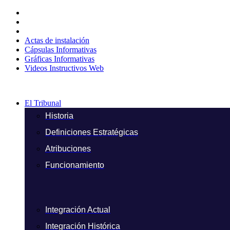
Ir
al
contenido
Actas de instalación
Cápsulas Informativas
Gráficas Informativas
Videos Instructivos Web
El Tribunal
Historia
Definiciones Estratégicas
Atribuciones
Funcionamiento
Integración Actual
Integración Histórica