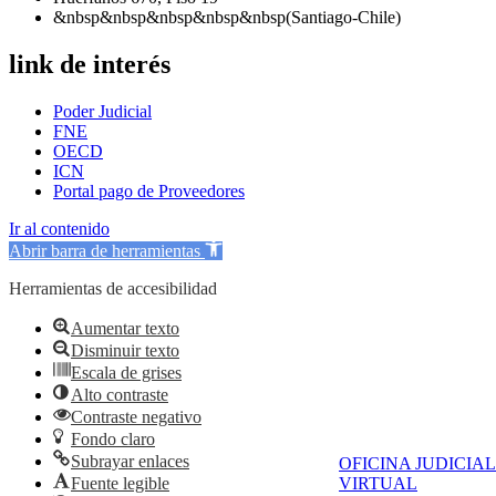
&nbsp&nbsp&nbsp&nbsp&nbsp(Santiago-Chile)
link de interés
Poder Judicial
FNE
OECD
ICN
Portal pago de Proveedores
Ir al contenido
Abrir barra de herramientas
Herramientas de accesibilidad
Aumentar texto
Disminuir texto
Escala de grises
Alto contraste
Contraste negativo
Fondo claro
Subrayar enlaces
OFICINA JUDICIAL
Fuente legible
VIRTUAL