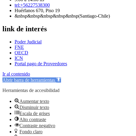
tel:+56227538300
Huérfanos 670, Piso 19
&nbsp&nbsp&nbsp&nbsp&nbsp(Santiago-Chile)
link de interés
Poder Judicial
FNE
OECD
ICN
Portal pago de Proveedores
Ir al contenido
Abrir barra de herramientas
Herramientas de accesibilidad
Aumentar texto
Disminuir texto
Escala de grises
Alto contraste
Contraste negativo
Fondo claro