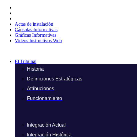
Ir
al
contenido
Actas de instalación
Cápsulas Informativas
Gráficas Informativas
Videos Instructivos Web
El Tribunal
Historia
Definiciones Estratégicas
Atribuciones
Funcionamiento
Integración Actual
Integración Histórica