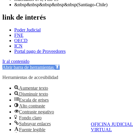
&nbsp&nbsp&nbsp&nbsp&nbsp(Santiago-Chile)
link de interés
Poder Judicial
FNE
OECD
ICN
Portal pago de Proveedores
Ir al contenido
Abrir barra de herramientas
Herramientas de accesibilidad
Aumentar texto
Disminuir texto
Escala de grises
Alto contraste
Contraste negativo
Fondo claro
Subrayar enlaces
OFICINA JUDICIAL
Fuente legible
VIRTUAL