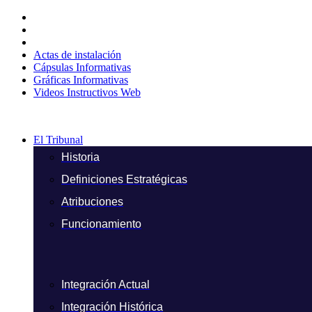
Ir
al
contenido
Actas de instalación
Cápsulas Informativas
Gráficas Informativas
Videos Instructivos Web
El Tribunal
Historia
Definiciones Estratégicas
Atribuciones
Funcionamiento
Integración Actual
Integración Histórica