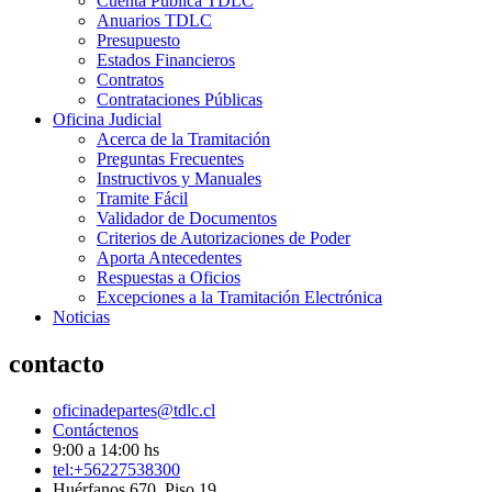
Cuenta Pública TDLC
Anuarios TDLC
Presupuesto
Estados Financieros
Contratos
Contrataciones Públicas
Oficina Judicial
Acerca de la Tramitación
Preguntas Frecuentes
Instructivos y Manuales
Tramite Fácil
Validador de Documentos
Criterios de Autorizaciones de Poder
Aporta Antecedentes
Respuestas a Oficios
Excepciones a la Tramitación Electrónica
Noticias
contacto
oficinadepartes@tdlc.cl
Contáctenos
9:00 a 14:00 hs
tel:+56227538300
Huérfanos 670, Piso 19