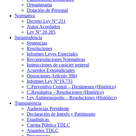
Organigrama
Dotación de Personal
Normativa
Decreto Ley N° 211
Autos Acordados
Ley N° 20.285
Jurisprudencia
Sentencias
Resoluciones
Informes Leyes Especiales
Recomendaciones Normativas
Instrucciones de carácter general
Acuerdos Extrajudiciales
Oposiciones Artículo 39h)
Informes Ley N°19.733
C.Preventiva Central – Dictámenes (Histórico)
C.Resolutiva – Resoluciones (Histórico)
Ley Antimonopolio – Resoluciones (Histórico)
Transparencia
Audiencias Presidente
Declaración de Interés y Patrimonio
Estadísticas
Cuenta Pública TDLC
Anuarios TDLC
Presupuesto