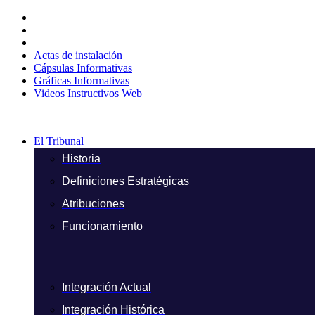
Ir
al
contenido
Actas de instalación
Cápsulas Informativas
Gráficas Informativas
Videos Instructivos Web
El Tribunal
Historia
Definiciones Estratégicas
Atribuciones
Funcionamiento
Integración Actual
Integración Histórica