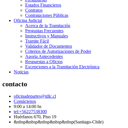
Estados Financieros
Contratos
Contrataciones Públicas
Oficina Judicial
Acerca de la Tramitación
Preguntas Frecuentes
Instructivos y Manuales
Tramite Fácil
Validador de Documentos
Criterios de Autorizaciones de Poder
Aporta Antecedentes
Respuestas a Oficios
Excepciones a la Tramitación Electrónica
Noticias
contacto
oficinadepartes@tdlc.cl
Contáctenos
9:00 a 14:00 hs
tel:+56227538300
Huérfanos 670, Piso 19
&nbsp&nbsp&nbsp&nbsp&nbsp(Santiago-Chile)