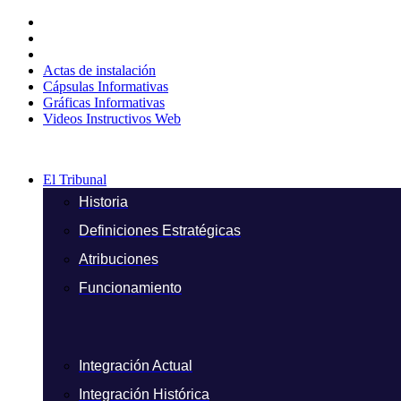
Ir
al
contenido
Actas de instalación
Cápsulas Informativas
Gráficas Informativas
Videos Instructivos Web
El Tribunal
Historia
Definiciones Estratégicas
Atribuciones
Funcionamiento
Integración Actual
Integración Histórica