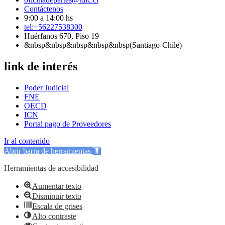
Contáctenos
9:00 a 14:00 hs
tel:+56227538300
Huérfanos 670, Piso 19
&nbsp&nbsp&nbsp&nbsp&nbsp(Santiago-Chile)
link de interés
Poder Judicial
FNE
OECD
ICN
Portal pago de Proveedores
Ir al contenido
Abrir barra de herramientas
Herramientas de accesibilidad
Aumentar texto
Disminuir texto
Escala de grises
Alto contraste