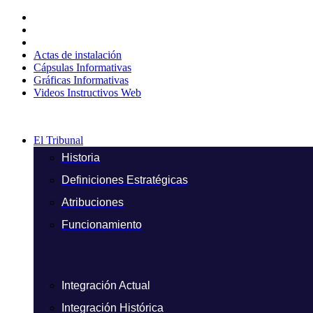
Ir
al
contenido
Actas de instalación
Cápsulas Informativas
Gráficas Informativas
Videos Instructivos Web
El Tribunal
Historia
Definiciones Estratégicas
Atribuciones
Funcionamiento
Integración Actual
Integración Histórica