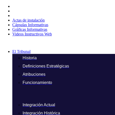
Ir
al
contenido
Actas de instalación
Cápsulas Informativas
Gráficas Informativas
Videos Instructivos Web
El Tribunal
Historia
Definiciones Estratégicas
Atribuciones
Funcionamiento
Integración Actual
Integración Histórica