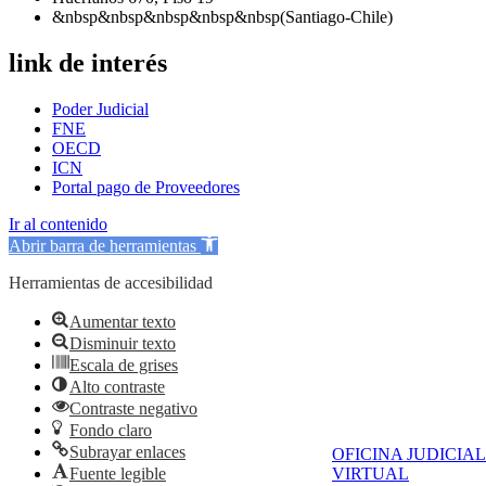
&nbsp&nbsp&nbsp&nbsp&nbsp(Santiago-Chile)
link de interés
Poder Judicial
FNE
OECD
ICN
Portal pago de Proveedores
Ir al contenido
Abrir barra de herramientas
Herramientas de accesibilidad
Aumentar texto
Disminuir texto
Escala de grises
Alto contraste
Contraste negativo
Fondo claro
Subrayar enlaces
OFICINA JUDICIAL
Fuente legible
VIRTUAL