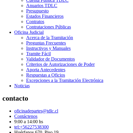
Cuenta Pública TDLC
Anuarios TDLC
Presupuesto
Estados Financieros
Contratos
Contrataciones Públicas
Oficina Judicial
Acerca de la Tramitación
Preguntas Frecuentes
Instructivos y Manuales
Tramite Fácil
Validador de Documentos
Criterios de Autorizaciones de Poder
Aporta Antecedentes
Respuestas a Oficios
Excepciones a la Tramitación Electrónica
Noticias
contacto
oficinadepartes@tdlc.cl
Contáctenos
9:00 a 14:00 hs
tel:+56227538300
Huérfanos 670, Piso 19