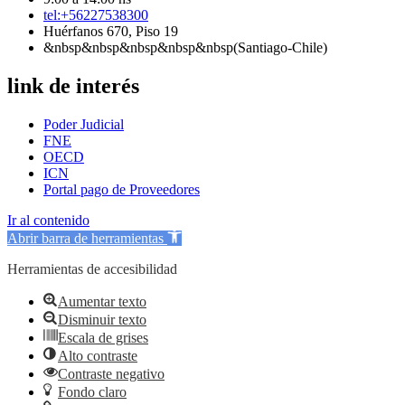
tel:+56227538300
Huérfanos 670, Piso 19
&nbsp&nbsp&nbsp&nbsp&nbsp(Santiago-Chile)
link de interés
Poder Judicial
FNE
OECD
ICN
Portal pago de Proveedores
Ir al contenido
Abrir barra de herramientas
Herramientas de accesibilidad
Aumentar texto
Disminuir texto
Escala de grises
Alto contraste
Contraste negativo
Fondo claro