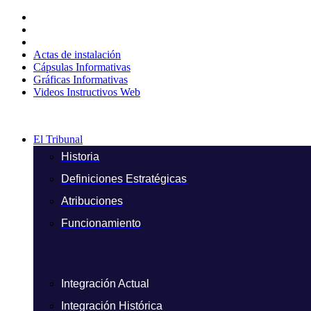
Ir
al
contenido
Actas de instalación
Cápsulas Informativas
Gráficas Informativas
Videos Instructivos Web
El Tribunal
Historia
Definiciones Estratégicas
Atribuciones
Funcionamiento
Integración Actual
Integración Histórica