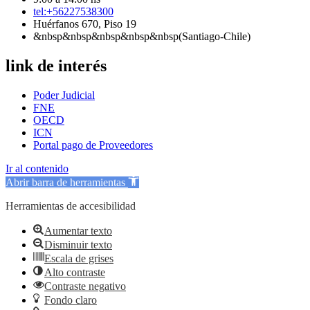
tel:+56227538300
Huérfanos 670, Piso 19
&nbsp&nbsp&nbsp&nbsp&nbsp(Santiago-Chile)
link de interés
Poder Judicial
FNE
OECD
ICN
Portal pago de Proveedores
Ir al contenido
Abrir barra de herramientas
Herramientas de accesibilidad
Aumentar texto
Disminuir texto
Escala de grises
Alto contraste
Contraste negativo
Fondo claro