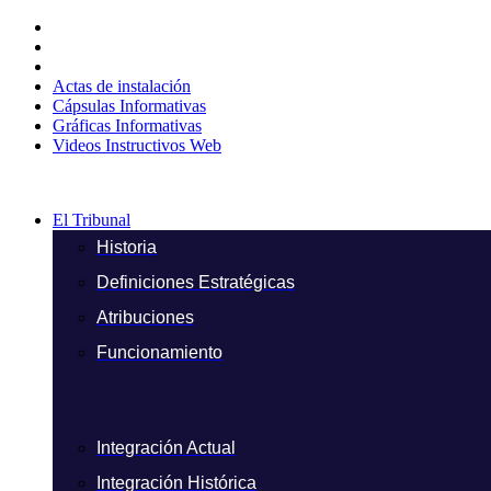
Ir
al
contenido
Actas de instalación
Cápsulas Informativas
Gráficas Informativas
Videos Instructivos Web
El Tribunal
Historia
Definiciones Estratégicas
Atribuciones
Funcionamiento
Integración Actual
Integración Histórica