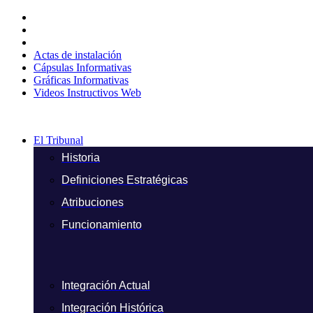
Ir
al
contenido
Actas de instalación
Cápsulas Informativas
Gráficas Informativas
Videos Instructivos Web
El Tribunal
Historia
Definiciones Estratégicas
Atribuciones
Funcionamiento
Integración Actual
Integración Histórica