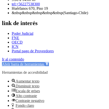
tel:+56227538300
Huérfanos 670, Piso 19
&nbsp&nbsp&nbsp&nbsp&nbsp(Santiago-Chile)
link de interés
Poder Judicial
FNE
OECD
ICN
Portal pago de Proveedores
Ir al contenido
Abrir barra de herramientas
Herramientas de accesibilidad
Aumentar texto
Disminuir texto
Escala de grises
Alto contraste
Contraste negativo
Fondo claro