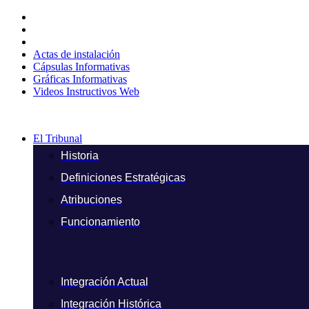
Ir
al
contenido
Actas de instalación
Cápsulas Informativas
Gráficas Informativas
Videos Instructivos Web
El Tribunal
Historia
Definiciones Estratégicas
Atribuciones
Funcionamiento
Integración Actual
Integración Histórica