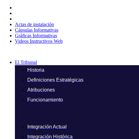
Ir
al
contenido
Actas de instalación
Cápsulas Informativas
Gráficas Informativas
Videos Instructivos Web
El Tribunal
Historia
Definiciones Estratégicas
Atribuciones
Funcionamiento
Integración Actual
Integración Histórica