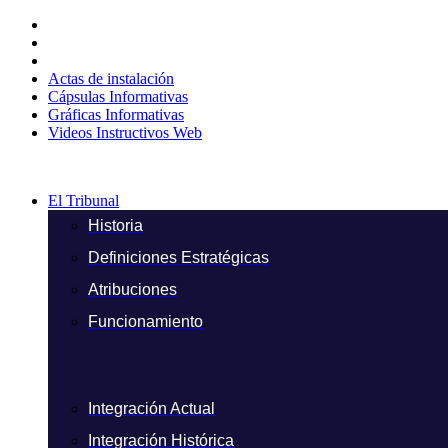
Ir
al
contenido
Actas de instalación
Cápsulas Informativas
Gráficas Informativas
Videos Instructivos Web
El Tribunal
Historia
Definiciones Estratégicas
Atribuciones
Funcionamiento
Integración Actual
Integración Histórica