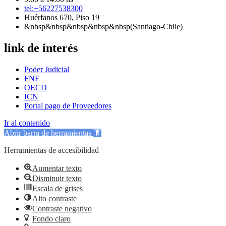
tel:+56227538300
Huérfanos 670, Piso 19
&nbsp&nbsp&nbsp&nbsp&nbsp(Santiago-Chile)
link de interés
Poder Judicial
FNE
OECD
ICN
Portal pago de Proveedores
Ir al contenido
Abrir barra de herramientas
Herramientas de accesibilidad
Aumentar texto
Disminuir texto
Escala de grises
Alto contraste
Contraste negativo
Fondo claro