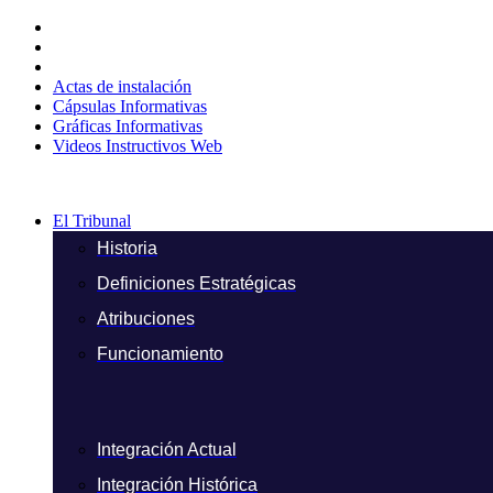
Ir
al
contenido
Actas de instalación
Cápsulas Informativas
Gráficas Informativas
Videos Instructivos Web
El Tribunal
Historia
Definiciones Estratégicas
Atribuciones
Funcionamiento
Integración Actual
Integración Histórica