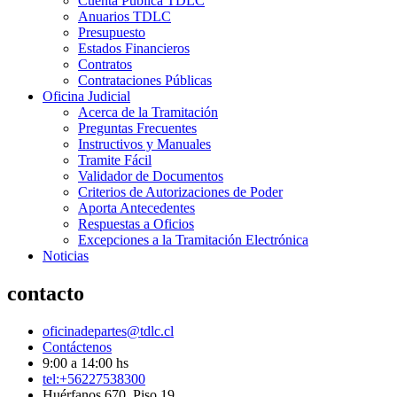
Cuenta Pública TDLC
Anuarios TDLC
Presupuesto
Estados Financieros
Contratos
Contrataciones Públicas
Oficina Judicial
Acerca de la Tramitación
Preguntas Frecuentes
Instructivos y Manuales
Tramite Fácil
Validador de Documentos
Criterios de Autorizaciones de Poder
Aporta Antecedentes
Respuestas a Oficios
Excepciones a la Tramitación Electrónica
Noticias
contacto
oficinadepartes@tdlc.cl
Contáctenos
9:00 a 14:00 hs
tel:+56227538300
Huérfanos 670, Piso 19