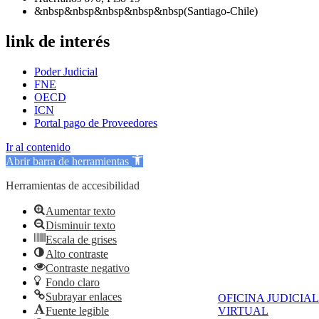
&nbsp&nbsp&nbsp&nbsp&nbsp(Santiago-Chile)
link de interés
Poder Judicial
FNE
OECD
ICN
Portal pago de Proveedores
Ir al contenido
Abrir barra de herramientas
Herramientas de accesibilidad
Aumentar texto
Disminuir texto
Escala de grises
Alto contraste
Contraste negativo
Fondo claro
Subrayar enlaces
OFICINA JUDICIAL
Fuente legible
VIRTUAL