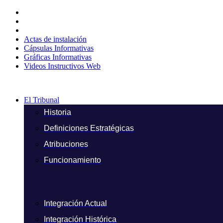
Ir
al
contenido
Actas de instalación
Cápsulas Informativas
Gráficas Informativas
Videos Instructivos Web
El Tribunal
Historia
Definiciones Estratégicas
Atribuciones
Funcionamiento
Integración Actual
Integración Histórica