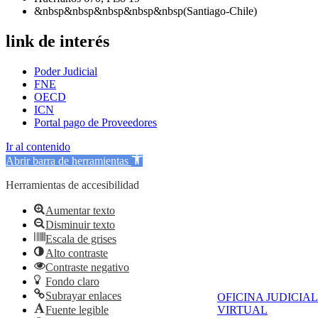
&nbsp&nbsp&nbsp&nbsp&nbsp(Santiago-Chile)
link de interés
Poder Judicial
FNE
OECD
ICN
Portal pago de Proveedores
Ir al contenido
Abrir barra de herramientas
Herramientas de accesibilidad
Aumentar texto
Disminuir texto
Escala de grises
Alto contraste
Contraste negativo
Fondo claro
Subrayar enlaces
OFICINA JUDICIAL
Fuente legible
VIRTUAL