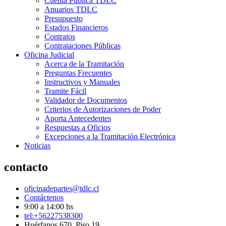
Cuenta Pública TDLC
Anuarios TDLC
Presupuesto
Estados Financieros
Contratos
Contrataciones Públicas
Oficina Judicial
Acerca de la Tramitación
Preguntas Frecuentes
Instructivos y Manuales
Tramite Fácil
Validador de Documentos
Criterios de Autorizaciones de Poder
Aporta Antecedentes
Respuestas a Oficios
Excepciones a la Tramitación Electrónica
Noticias
contacto
oficinadepartes@tdlc.cl
Contáctenos
9:00 a 14:00 hs
tel:+56227538300
Huérfanos 670, Piso 19