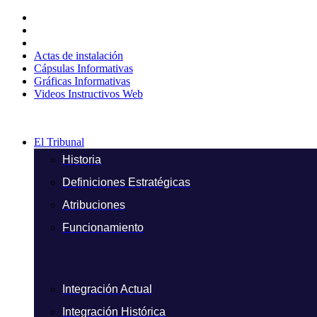
Ir
al
contenido
Actas de instalación
Cápsulas Informativas
Gráficas Informativas
Videos Instructivos Web
El Tribunal
Historia
Definiciones Estratégicas
Atribuciones
Funcionamiento
Integración Actual
Integración Histórica