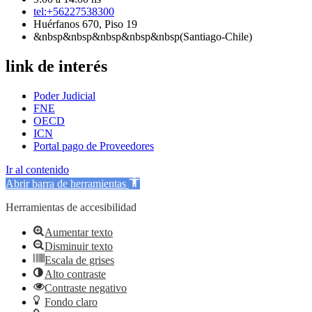
tel:+56227538300
Huérfanos 670, Piso 19
&nbsp&nbsp&nbsp&nbsp&nbsp(Santiago-Chile)
link de interés
Poder Judicial
FNE
OECD
ICN
Portal pago de Proveedores
Ir al contenido
Abrir barra de herramientas
Herramientas de accesibilidad
Aumentar texto
Disminuir texto
Escala de grises
Alto contraste
Contraste negativo
Fondo claro