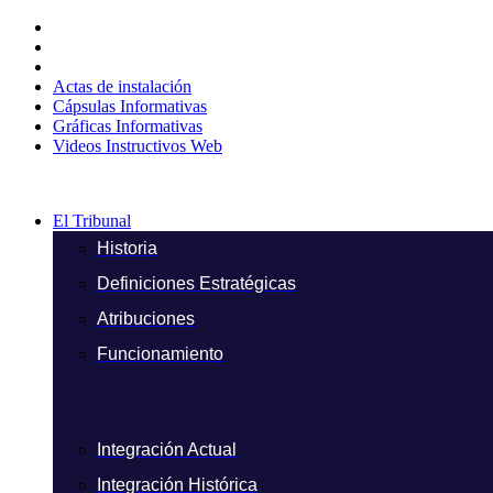
Ir
al
contenido
Actas de instalación
Cápsulas Informativas
Gráficas Informativas
Videos Instructivos Web
El Tribunal
Historia
Definiciones Estratégicas
Atribuciones
Funcionamiento
Integración Actual
Integración Histórica