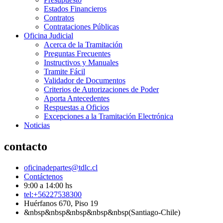
Estados Financieros
Contratos
Contrataciones Públicas
Oficina Judicial
Acerca de la Tramitación
Preguntas Frecuentes
Instructivos y Manuales
Tramite Fácil
Validador de Documentos
Criterios de Autorizaciones de Poder
Aporta Antecedentes
Respuestas a Oficios
Excepciones a la Tramitación Electrónica
Noticias
contacto
oficinadepartes@tdlc.cl
Contáctenos
9:00 a 14:00 hs
tel:+56227538300
Huérfanos 670, Piso 19
&nbsp&nbsp&nbsp&nbsp&nbsp(Santiago-Chile)