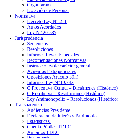
Organigrama
Dotación de Personal
Normativa
Decreto Ley N° 211
Autos Acordados
Ley N° 20.285
Jurisprudencia
Sentencias
Resoluciones
Informes Leyes Especiales
Recomendaciones Normativas
Instrucciones de carácter general
Acuerdos Extrajudiciales
Oposiciones Artículo 39h)
Informes Ley N°19.733
C.Preventiva Central – Dictámenes (Histórico)
C.Resolutiva – Resoluciones (Histórico)
Ley Antimonopolio – Resoluciones (Histórico)
Transparencia
Audiencias Presidente
Declaración de Interés y Patrimonio
Estadísticas
Cuenta Pública TDLC
Anuarios TDLC
Presupuesto