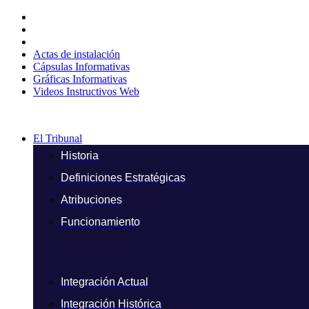
Ir
al
contenido
Actas de instalación
Cápsulas Informativas
Gráficas Informativas
Videos Instructivos Web
El Tribunal
Historia
Definiciones Estratégicas
Atribuciones
Funcionamiento
Integración Actual
Integración Histórica