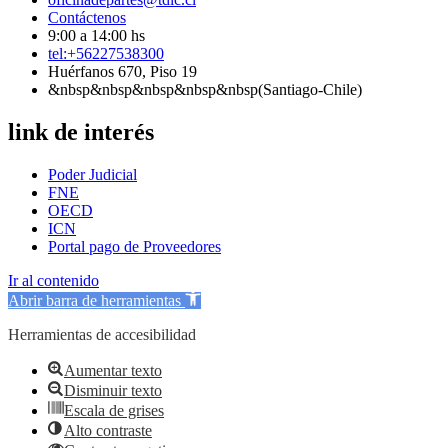
Contáctenos
9:00 a 14:00 hs
tel:+56227538300
Huérfanos 670, Piso 19
&nbsp&nbsp&nbsp&nbsp&nbsp(Santiago-Chile)
link de interés
Poder Judicial
FNE
OECD
ICN
Portal pago de Proveedores
Ir al contenido
Abrir barra de herramientas
Herramientas de accesibilidad
Aumentar texto
Disminuir texto
Escala de grises
Alto contraste