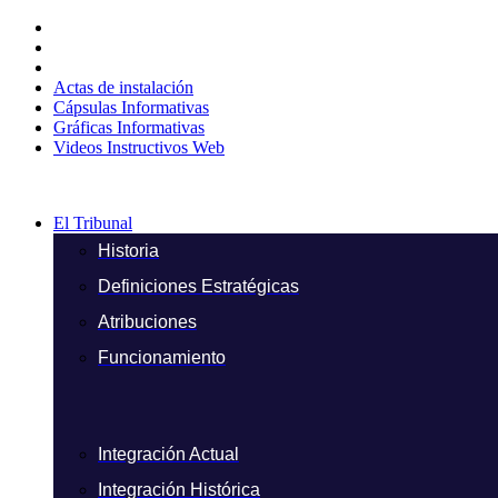
Ir
al
contenido
Actas de instalación
Cápsulas Informativas
Gráficas Informativas
Videos Instructivos Web
El Tribunal
Historia
Definiciones Estratégicas
Atribuciones
Funcionamiento
Integración Actual
Integración Histórica