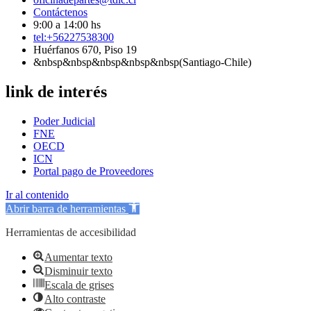
Contáctenos
9:00 a 14:00 hs
tel:+56227538300
Huérfanos 670, Piso 19
&nbsp&nbsp&nbsp&nbsp&nbsp(Santiago-Chile)
link de interés
Poder Judicial
FNE
OECD
ICN
Portal pago de Proveedores
Ir al contenido
Abrir barra de herramientas
Herramientas de accesibilidad
Aumentar texto
Disminuir texto
Escala de grises
Alto contraste