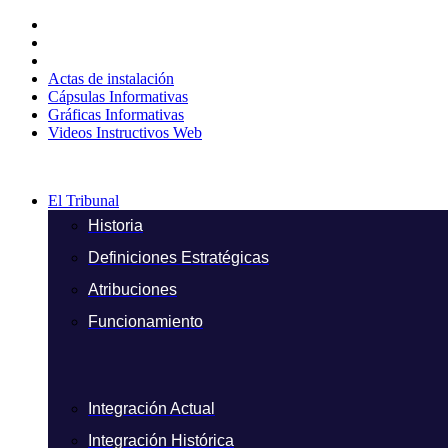
Ir
al
contenido
Actas de instalación
Cápsulas Informativas
Gráficas Informativas
Videos Instructivos Web
El Tribunal
Historia
Definiciones Estratégicas
Atribuciones
Funcionamiento
Integración Actual
Integración Histórica