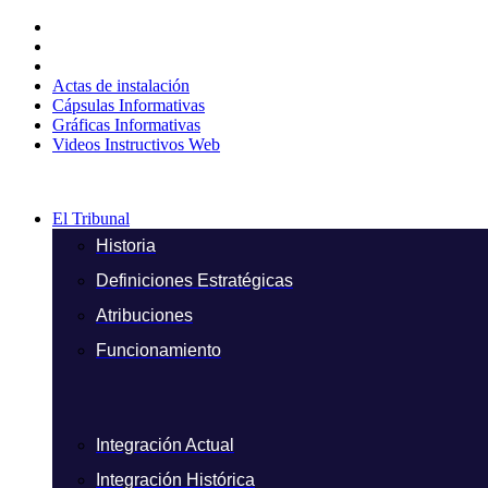
Ir
al
contenido
Actas de instalación
Cápsulas Informativas
Gráficas Informativas
Videos Instructivos Web
El Tribunal
Historia
Definiciones Estratégicas
Atribuciones
Funcionamiento
Integración Actual
Integración Histórica