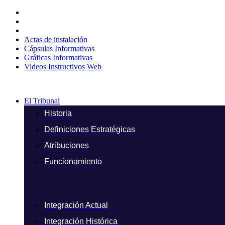
Ir
al
contenido
Actas de instalación
Cápsulas Informativas
Gráficas Informativas
Videos Instructivos Web
El Tribunal
Historia
Definiciones Estratégicas
Atribuciones
Funcionamiento
Integración Actual
Integración Histórica