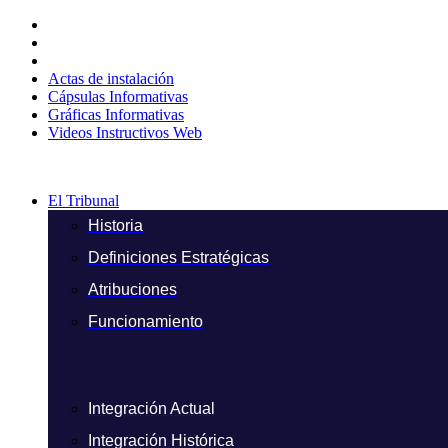
Ir
al
contenido
Actas de instalación
Cápsulas Informativas
Gráficas Informativas
Videos Instructivos Web
El Tribunal
Historia
Definiciones Estratégicas
Atribuciones
Funcionamiento
Integración Actual
Integración Histórica