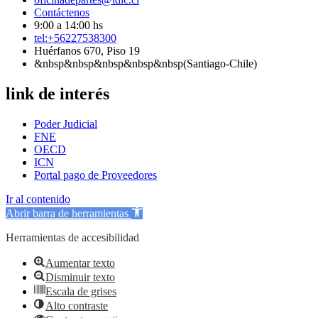
Contáctenos
9:00 a 14:00 hs
tel:+56227538300
Huérfanos 670, Piso 19
&nbsp&nbsp&nbsp&nbsp&nbsp(Santiago-Chile)
link de interés
Poder Judicial
FNE
OECD
ICN
Portal pago de Proveedores
Ir al contenido
Abrir barra de herramientas
Herramientas de accesibilidad
Aumentar texto
Disminuir texto
Escala de grises
Alto contraste