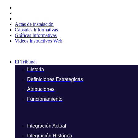
Ir
al
contenido
Actas de instalación
Cápsulas Informativas
Gráficas Informativas
Videos Instructivos Web
El Tribunal
Historia
Definiciones Estratégicas
Atribuciones
Funcionamiento
Integración Actual
Integración Histórica