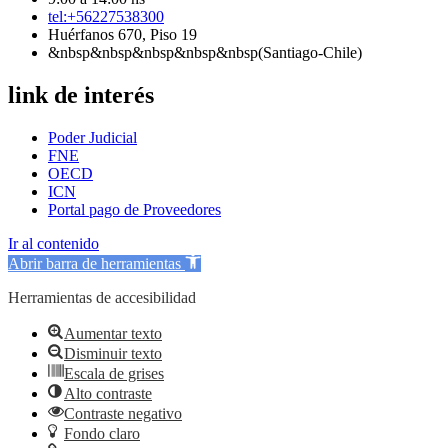
tel:+56227538300
Huérfanos 670, Piso 19
&nbsp&nbsp&nbsp&nbsp&nbsp(Santiago-Chile)
link de interés
Poder Judicial
FNE
OECD
ICN
Portal pago de Proveedores
Ir al contenido
Abrir barra de herramientas
Herramientas de accesibilidad
Aumentar texto
Disminuir texto
Escala de grises
Alto contraste
Contraste negativo
Fondo claro