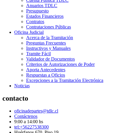
Cuenta Pública TDLC
Anuarios TDLC
Presupuesto
Estados Financieros
Contratos
Contrataciones Públicas
Oficina Judicial
Acerca de la Tramitación
Preguntas Frecuentes
Instructivos y Manuales
Tramite Fácil
Validador de Documentos
Criterios de Autorizaciones de Poder
Aporta Antecedentes
Respuestas a Oficios
Excepciones a la Tramitación Electrónica
Noticias
contacto
oficinadepartes@tdlc.cl
Contáctenos
9:00 a 14:00 hs
tel:+56227538300
Huérfanos 670, Piso 19