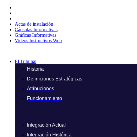
Ir
al
contenido
Actas de instalación
Cápsulas Informativas
Gráficas Informativas
Videos Instructivos Web
El Tribunal
Historia
Definiciones Estratégicas
Atribuciones
Funcionamiento
Integración Actual
Integración Histórica