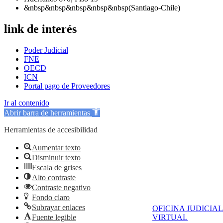
&nbsp&nbsp&nbsp&nbsp&nbsp(Santiago-Chile)
link de interés
Poder Judicial
FNE
OECD
ICN
Portal pago de Proveedores
Ir al contenido
Abrir barra de herramientas
Herramientas de accesibilidad
Aumentar texto
Disminuir texto
Escala de grises
Alto contraste
Contraste negativo
Fondo claro
Subrayar enlaces
OFICINA JUDICIAL
Fuente legible
VIRTUAL