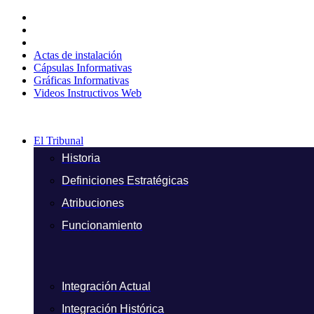
Ir
al
contenido
Actas de instalación
Cápsulas Informativas
Gráficas Informativas
Videos Instructivos Web
El Tribunal
Historia
Definiciones Estratégicas
Atribuciones
Funcionamiento
Integración Actual
Integración Histórica