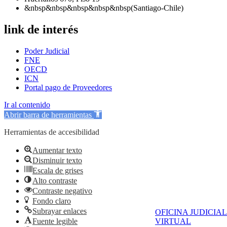
&nbsp&nbsp&nbsp&nbsp&nbsp(Santiago-Chile)
link de interés
Poder Judicial
FNE
OECD
ICN
Portal pago de Proveedores
Ir al contenido
Abrir barra de herramientas
Herramientas de accesibilidad
Aumentar texto
Disminuir texto
Escala de grises
Alto contraste
Contraste negativo
Fondo claro
Subrayar enlaces
OFICINA JUDICIAL
Fuente legible
VIRTUAL