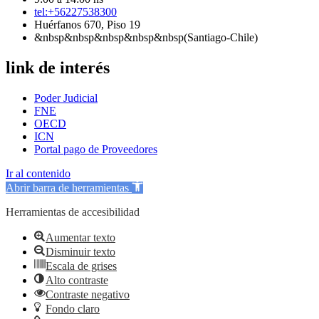
tel:+56227538300
Huérfanos 670, Piso 19
&nbsp&nbsp&nbsp&nbsp&nbsp(Santiago-Chile)
link de interés
Poder Judicial
FNE
OECD
ICN
Portal pago de Proveedores
Ir al contenido
Abrir barra de herramientas
Herramientas de accesibilidad
Aumentar texto
Disminuir texto
Escala de grises
Alto contraste
Contraste negativo
Fondo claro