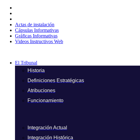
Ir
al
contenido
Actas de instalación
Cápsulas Informativas
Gráficas Informativas
Videos Instructivos Web
El Tribunal
Historia
Definiciones Estratégicas
Atribuciones
Funcionamiento
Integración Actual
Integración Histórica