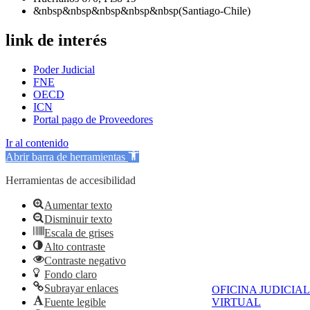
&nbsp&nbsp&nbsp&nbsp&nbsp(Santiago-Chile)
link de interés
Poder Judicial
FNE
OECD
ICN
Portal pago de Proveedores
Ir al contenido
Abrir barra de herramientas
Herramientas de accesibilidad
Aumentar texto
Disminuir texto
Escala de grises
Alto contraste
Contraste negativo
Fondo claro
Subrayar enlaces
OFICINA JUDICIAL
Fuente legible
VIRTUAL