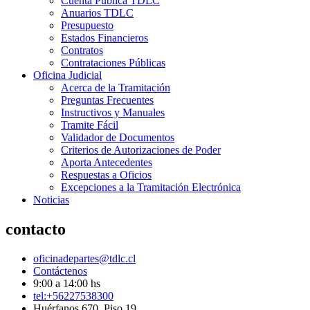
Cuenta Pública TDLC
Anuarios TDLC
Presupuesto
Estados Financieros
Contratos
Contrataciones Públicas
Oficina Judicial
Acerca de la Tramitación
Preguntas Frecuentes
Instructivos y Manuales
Tramite Fácil
Validador de Documentos
Criterios de Autorizaciones de Poder
Aporta Antecedentes
Respuestas a Oficios
Excepciones a la Tramitación Electrónica
Noticias
contacto
oficinadepartes@tdlc.cl
Contáctenos
9:00 a 14:00 hs
tel:+56227538300
Huérfanos 670, Piso 19