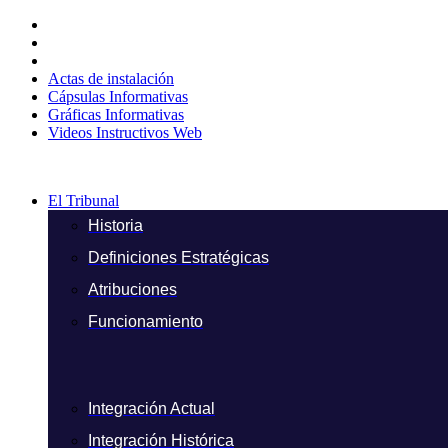
Ir
al
contenido
Actas de instalación
Cápsulas Informativas
Gráficas Informativas
Videos Instructivos Web
El Tribunal
Historia
Definiciones Estratégicas
Atribuciones
Funcionamiento
Integración Actual
Integración Histórica