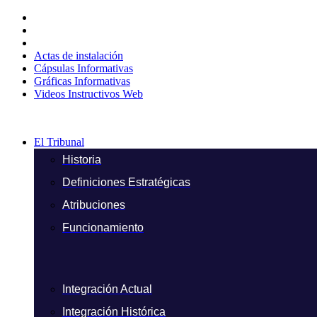
Ir
al
contenido
Actas de instalación
Cápsulas Informativas
Gráficas Informativas
Videos Instructivos Web
El Tribunal
Historia
Definiciones Estratégicas
Atribuciones
Funcionamiento
Integración Actual
Integración Histórica