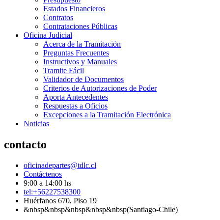
Estados Financieros
Contratos
Contrataciones Públicas
Oficina Judicial
Acerca de la Tramitación
Preguntas Frecuentes
Instructivos y Manuales
Tramite Fácil
Validador de Documentos
Criterios de Autorizaciones de Poder
Aporta Antecedentes
Respuestas a Oficios
Excepciones a la Tramitación Electrónica
Noticias
contacto
oficinadepartes@tdlc.cl
Contáctenos
9:00 a 14:00 hs
tel:+56227538300
Huérfanos 670, Piso 19
&nbsp&nbsp&nbsp&nbsp&nbsp(Santiago-Chile)