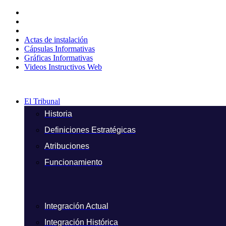
Ir
al
contenido
Actas de instalación
Cápsulas Informativas
Gráficas Informativas
Videos Instructivos Web
El Tribunal
Historia
Definiciones Estratégicas
Atribuciones
Funcionamiento
Integración Actual
Integración Histórica