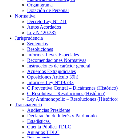
Organigrama
Dotación de Personal
Normativa
Decreto Ley N° 211
Autos Acordados
Ley N° 20.285
Jurisprudencia
Sentencias
Resoluciones
Informes Leyes Especiales
Recomendaciones Normativas
Instrucciones de carácter general
Acuerdos Extrajudiciales
Oposiciones Artículo 39h)
Informes Ley N°19.733
C.Preventiva Central – Dictámenes (Histórico)
C.Resolutiva – Resoluciones (Histórico)
Ley Antimonopolio – Resoluciones (Histórico)
Transparencia
Audiencias Presidente
Declaración de Interés y Patrimonio
Estadísticas
Cuenta Pública TDLC
Anuarios TDLC
Presupuesto