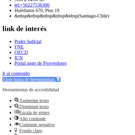
tel:+56227538300
Huérfanos 670, Piso 19
&nbsp&nbsp&nbsp&nbsp&nbsp(Santiago-Chile)
link de interés
Poder Judicial
FNE
OECD
ICN
Portal pago de Proveedores
Ir al contenido
Abrir barra de herramientas
Herramientas de accesibilidad
Aumentar texto
Disminuir texto
Escala de grises
Alto contraste
Contraste negativo
Fondo claro