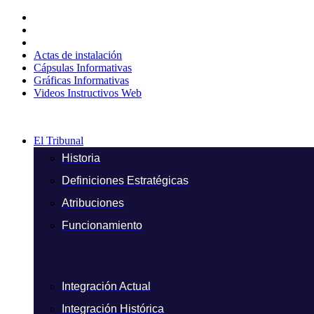
Ir
al
contenido
Actas de instalación
Cápsulas Informativas
Gráficas Informativas
Videos Instructivos Web
El Tribunal
Historia
Definiciones Estratégicas
Atribuciones
Funcionamiento
Integración Actual
Integración Histórica