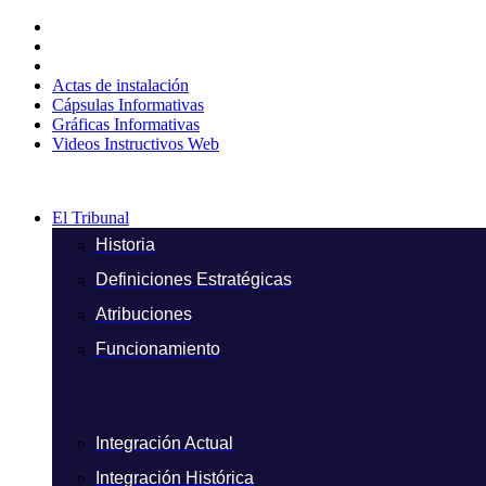
Ir
al
contenido
Actas de instalación
Cápsulas Informativas
Gráficas Informativas
Videos Instructivos Web
El Tribunal
Historia
Definiciones Estratégicas
Atribuciones
Funcionamiento
Integración Actual
Integración Histórica