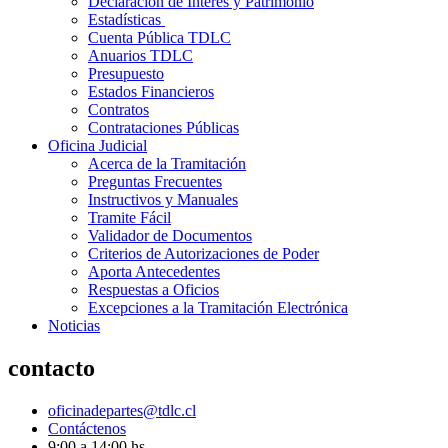
Declaración de Interés y Patrimonio
Estadísticas
Cuenta Pública TDLC
Anuarios TDLC
Presupuesto
Estados Financieros
Contratos
Contrataciones Públicas
Oficina Judicial
Acerca de la Tramitación
Preguntas Frecuentes
Instructivos y Manuales
Tramite Fácil
Validador de Documentos
Criterios de Autorizaciones de Poder
Aporta Antecedentes
Respuestas a Oficios
Excepciones a la Tramitación Electrónica
Noticias
contacto
oficinadepartes@tdlc.cl
Contáctenos
9:00 a 14:00 hs