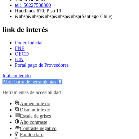
tel:+56227538300
Huérfanos 670, Piso 19
&nbsp&nbsp&nbsp&nbsp&nbsp(Santiago-Chile)
link de interés
Poder Judicial
FNE
OECD
ICN
Portal pago de Proveedores
Ir al contenido
Abrir barra de herramientas
Herramientas de accesibilidad
Aumentar texto
Disminuir texto
Escala de grises
Alto contraste
Contraste negativo
Fondo claro