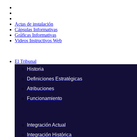
Ir
al
contenido
Actas de instalación
Cápsulas Informativas
Gráficas Informativas
Videos Instructivos Web
El Tribunal
Historia
Definiciones Estratégicas
Atribuciones
Funcionamiento
Integración Actual
Integración Histórica