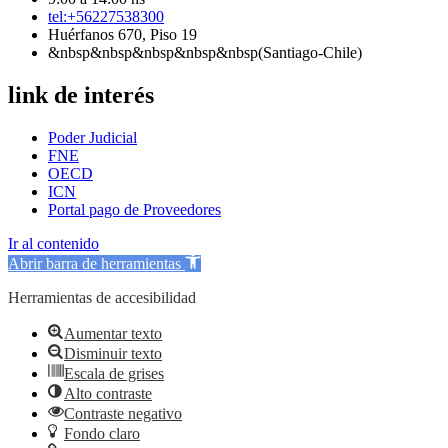
tel:+56227538300
Huérfanos 670, Piso 19
&nbsp&nbsp&nbsp&nbsp&nbsp(Santiago-Chile)
link de interés
Poder Judicial
FNE
OECD
ICN
Portal pago de Proveedores
Ir al contenido
Abrir barra de herramientas
Herramientas de accesibilidad
Aumentar texto
Disminuir texto
Escala de grises
Alto contraste
Contraste negativo
Fondo claro