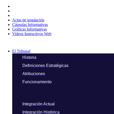
Ir
al
contenido
Actas de instalación
Cápsulas Informativas
Gráficas Informativas
Videos Instructivos Web
El Tribunal
Historia
Definiciones Estratégicas
Atribuciones
Funcionamiento
Integración Actual
Integración Histórica