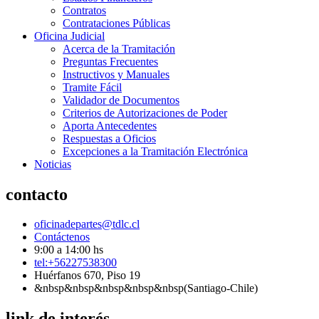
Contratos
Contrataciones Públicas
Oficina Judicial
Acerca de la Tramitación
Preguntas Frecuentes
Instructivos y Manuales
Tramite Fácil
Validador de Documentos
Criterios de Autorizaciones de Poder
Aporta Antecedentes
Respuestas a Oficios
Excepciones a la Tramitación Electrónica
Noticias
contacto
oficinadepartes@tdlc.cl
Contáctenos
9:00 a 14:00 hs
tel:+56227538300
Huérfanos 670, Piso 19
&nbsp&nbsp&nbsp&nbsp&nbsp(Santiago-Chile)
link de interés