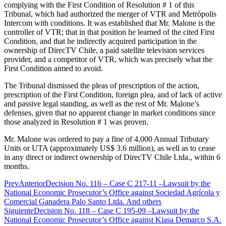
complying with the First Condition of Resolution # 1 of this
Tribunal, which had authorized the merger of VTR and Metrópolis
Intercom with conditions. It was established that Mr. Malone is the
controller of VTR; that in that position he learned of the cited First
Condition, and that he indirectly acquired participation in the
ownership of DirecTV Chile, a paid satellite television services
provider, and a competitor of VTR, which was precisely what the
First Condition aimed to avoid.
The Tribunal dismissed the pleas of prescription of the action,
prescription of the First Condition, foreign plea, and of lack of active
and passive legal standing, as well as the rest of Mr. Malone’s
defenses, given that no apparent change in market conditions since
those analyzed in Resolution # 1 was proven.
Mr. Malone was ordered to pay a fine of 4,000 Annual Tributary
Units or UTA (approximately US$ 3.6 million), as well as to cease
in any direct or indirect ownership of DirecTV Chile Ltda., within 6
months.
Prev
Anterior
Decision No. 116 – Case C 217-11 –Lawsuit by the
National Economic Prosecutor’s Office against Sociedad Agrícola y
Comercial Ganadera Palo Santo Ltda. And others
Siguiente
Decision No. 118 – Case C 195-09 –Lawsuit by the
National Economic Prosecutor’s Office against Kiasa Demarco S.A.