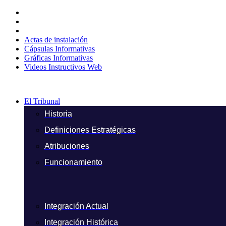
Ir
al
contenido
Actas de instalación
Cápsulas Informativas
Gráficas Informativas
Videos Instructivos Web
El Tribunal
Historia
Definiciones Estratégicas
Atribuciones
Funcionamiento
Integración Actual
Integración Histórica